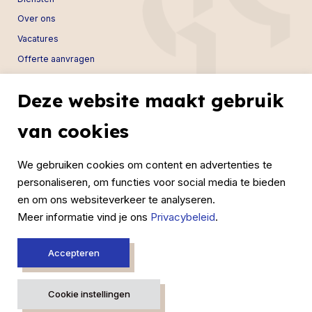
Over ons
Vacatures
Offerte aanvragen
Contact
Deze website maakt gebruik
Contact
van cookies
Sierenborch 6B
1043 BA Amsterdam
We gebruiken cookies om content en advertenties te
Info@mgcconsultancy.nl
personaliseren, om functies voor social media te bieden
+31(0)20 261 01 45
en om ons websiteverkeer te analyseren.
Meer informatie vind je ons
Privacybeleid
.
Accepteren
Algemene voorwaarden
Privacy voorwaarden
Cookie instellingen
Ontwikkeld door
madebysens.nl